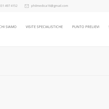
331 497 4152
philmedica16@gmail.com
CHI SIAMO
VISITE SPECIALISTICHE
PUNTO PRELIEVI