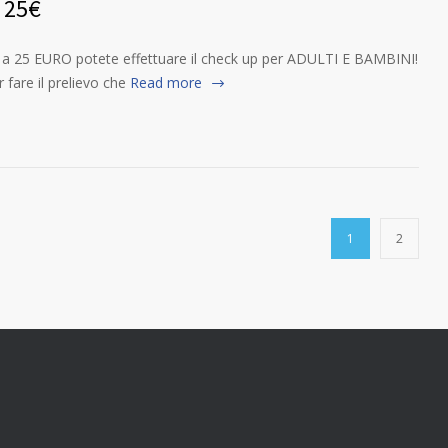
 25€
 25 EURO potete effettuare il check up per ADULTI E BAMBINI!
r fare il prelievo che
Read more
1
2