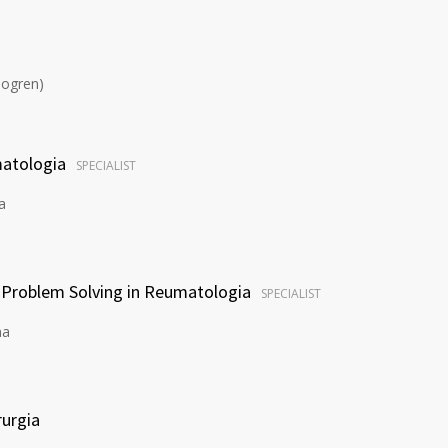
jogren)
matologia
SPECIALIST
a
cal Problem Solving in Reumatologia
SPECIALIST
ma
rurgia