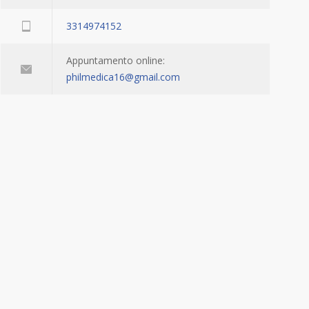
3314974152
Appuntamento online:
philmedica16@gmail.com