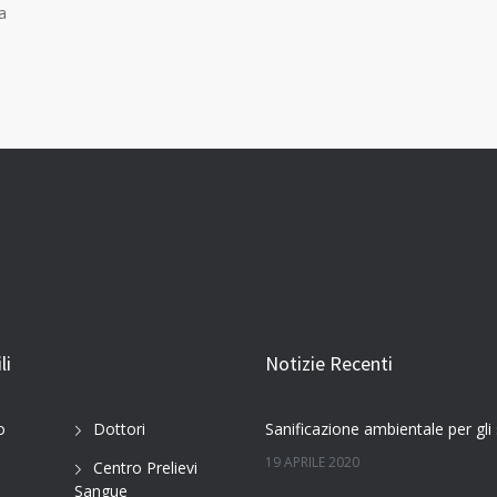
a
li
Notizie Recenti
o
Dottori
19 APRILE 2020
Centro Prelievi
Sangue