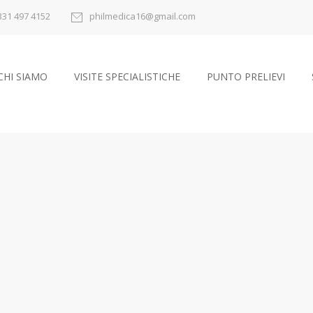
331 497 4152
philmedica16@gmail.com
CHI SIAMO
VISITE SPECIALISTICHE
PUNTO PRELIEVI