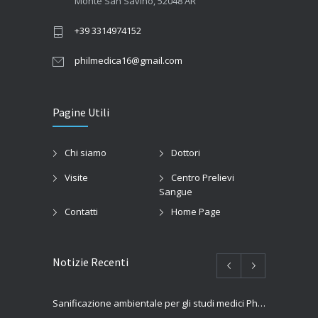
Monte San Savino, 52048 AR
+39 3314974152
philmedica16@gmail.com
Pagine Utili
Chi siamo
Dottori
Visite
Centro Prelievi
Sangue
Contatti
Home Page
Notizie Recenti
Sanificazione ambientale per gli studi medici PhilMedica