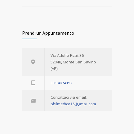
Prendi un Appuntamento
Via Adolfo Ficai, 36
52048, Monte San Savino
(AR)
331 4974152
Contattaci via email:
philmedica16@gmail.com