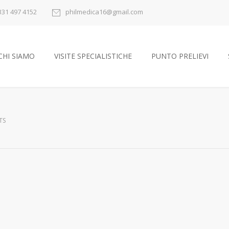
331 497 4152
philmedica16@gmail.com
CHI SIAMO
VISITE SPECIALISTICHE
PUNTO PRELIEVI
TS